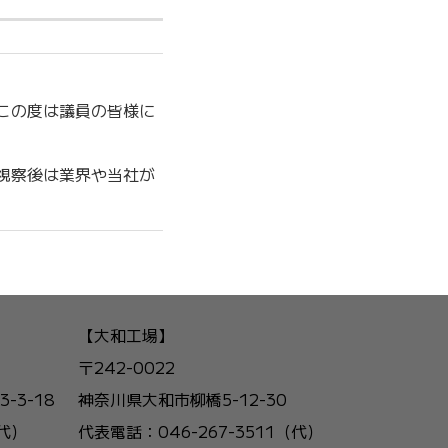
この度は議員の皆様に
視察後は業界や当社が
【大和工場】
〒242-0022
3-18
神奈川県大和市柳橋5-12-30
（代）
代表電話：046-267-3511（代）