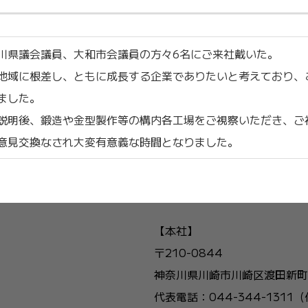
奈川県議会議員、大和市会議員の方々6名にご来社戴いた。
地域に根差し、ともに成長する企業でありたいと考えており、
ました。
説明後、鍛造や金型製作等の構内各工場をご視察いただき、ご
意見交換なされ大変有意義な時間となりました。
【本社】
〒210-0844
神奈川県川崎市川崎区渡田新町3-
代表電話：044-344-1311